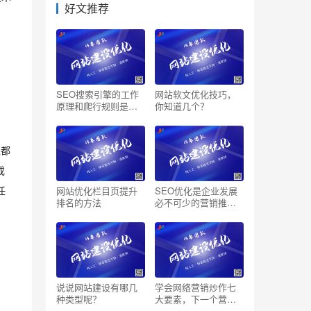
好文推荐
SEO搜索引擎的工作
网站软文优化技巧，
原理和爬行规则是怎
你知道几个？
样的
性都
或
网站优化栏目页提升
SEO优化是企业发展
任
排名的方法
必不可少的营销推广
模式
说说网站建设有哪几
学会网络营销炒作七
种类型呢？
大要素，下一个营销
达人就是你！