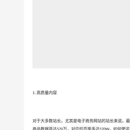
高质量
内容
1. 
对于大多数站长，尤其是电子商务网站的站长来说，最
商品数据高达
万，对应的页面多达
。如何使这
570
570W