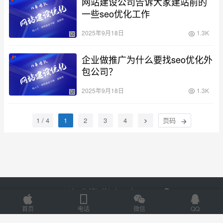
网站建设公司告诉大家建站前的
一些seo优化工作
2025年9月18日
1.3K
企业做推广为什么要找seo优化外
包公司？
2025年9月18日
1.3K
1 / 4
1
2
3
4
Copyright © 2025 易速网络 版权所有
鲁ICP备18058483号-3
Powered by
www.esu.sd.cn
首页
电话
微信
QQ