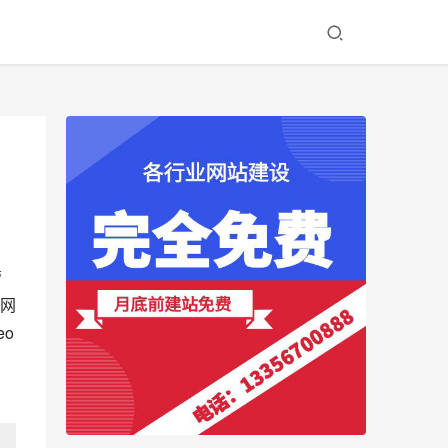
管
网
o